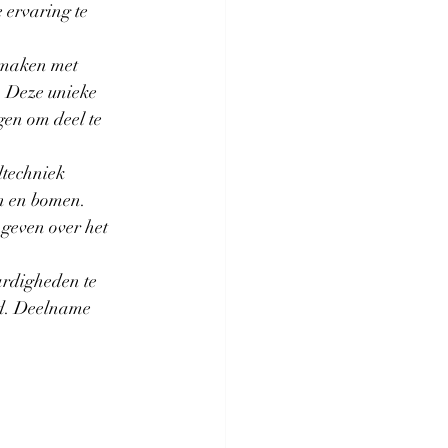
 ervaring te 
 maken met 
n. Deze unieke 
en om deel te 
techniek 
n en bomen. 
geven over het 
ardigheden te 
id. Deelname 