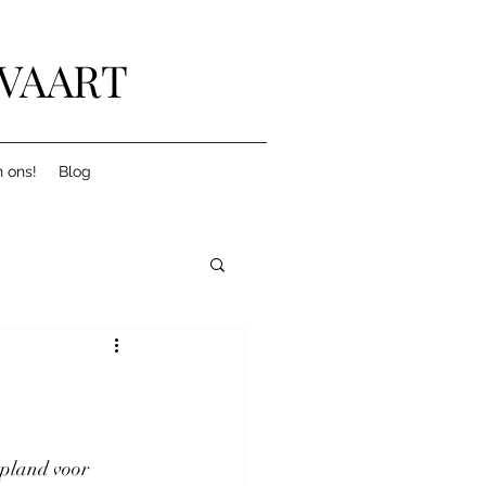
LVAART
 ons!
Blog
epland voor 