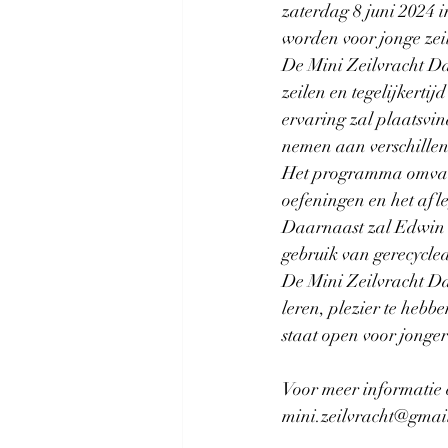
zaterdag 8 juni 2024 i
worden voor jonge zeil
De Mini Zeilvracht Da
zeilen en tegelijkertij
ervaring zal plaatsvi
nemen aan verschillend
Het programma omvat e
oefeningen en het afl
Daarnaast zal Edwin t
gebruik van gerecycled
De Mini Zeilvracht Da
leren, plezier te heb
staat open voor jongere
Voor meer informatie 
mini.zeilvracht@gmai