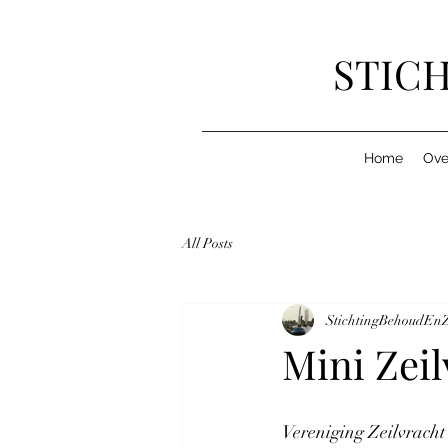
STICH
Home
Ove
All Posts
StichtingBehoudEnZ
Mini Zeil
Vereniging Zeilvracht