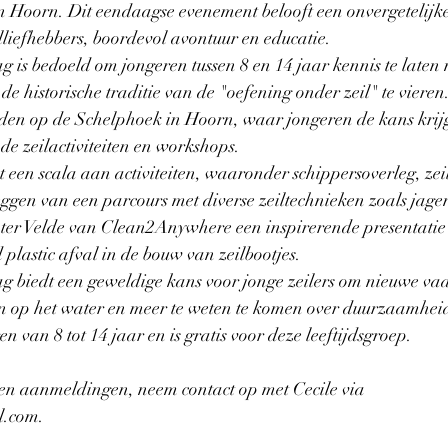
n Hoorn. Dit eendaagse evenement belooft een onvergetelijke
liefhebbers, boordevol avontuur en educatie.
g is bedoeld om jongeren tussen 8 en 14 jaar kennis te laten
d de historische traditie van de "oefening onder zeil" te viere
nden op de Schelphoek in Hoorn, waar jongeren de kans krijg
e zeilactiviteiten en workshops.
en scala aan activiteiten, waaronder schippersoverleg, zeil
eggen van een parcours met diverse zeiltechnieken zoals jage
er Velde van Clean2Anywhere een inspirerende presentatie 
 plastic afval in de bouw van zeilbootjes.
g biedt een geweldige kans voor jonge zeilers om nieuwe va
ben op het water en meer te weten te komen over duurzaamhe
n van 8 tot 14 jaar en is gratis voor deze leeftijdsgroep.
en aanmeldingen, neem contact op met Cecile via 
l.com
.