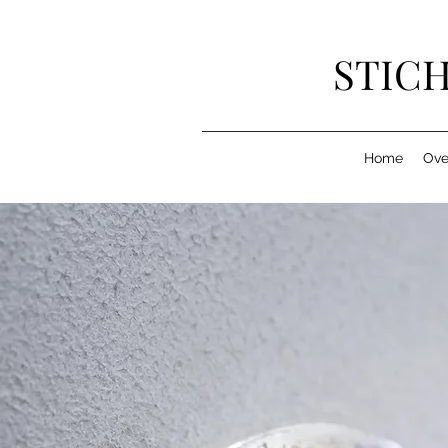
STICH
Home
Ove