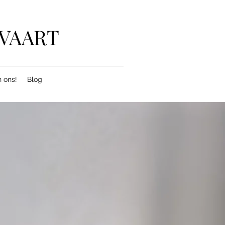
LVAART
 ons!
Blog